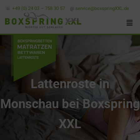
☏
+49 (0) 24 03 – 758 30 57
@
service@boxspringXXL.de
Lattenroste in
Monschau bei Boxspring
XXL