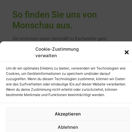
So finden Sie uns von
Monschau aus.
Sie erreichen unser Geschäft in Eschweiler ganz
bequem mit dem Auto von Monschau aus. Nutzen Sie
Cookie-Zustimmung
die folgende Anfahrtsbeschreibung für eine direkte
verwalten
Fahrt zu uns:
Wegbeschreibung aus Monschau
Um dir ein optimales Erlebnis zu bieten, verwenden wir Technologien wie
Cookies, um Geräteinformationen zu speichern und/oder darauf
zuzugreifen. Wenn du diesen Technologien zustimmst, können wir Daten
49 Minuten (60,1 km)
über die A44
wie das Surfverhalten oder eindeutige IDs auf dieser Website verarbeiten.
Wenn du deine Zustimmung nicht erteilst oder zurückziehst, können
Start in Monschau und fahren Sie westlich auf
bestimmte Merkmale und Funktionen beeinträchtigt werden.
der Eschbachstraße, weiter auf Stehlings und
dann rechts auf Laufenstraße. (ca. 4 Minuten, 1,6
km)
Akzeptieren
Am Kreisverkehr nehmen Sie die erste Ausfahrt
auf Hargard/B258 und folgen der B258,
Ablehnen
durchqueren einen weiteren Kreisverkehr. (ca. 5