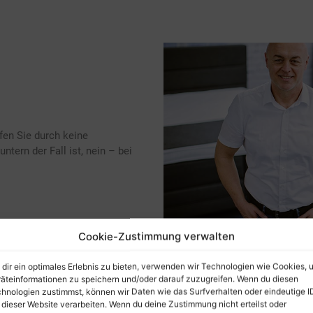
fen Sie durch keine
tern der Fall ist, nein – bei
Cookie-Zustimmung verwalten
dir ein optimales Erlebnis zu bieten, verwenden wir Technologien wie Cookies, 
äteinformationen zu speichern und/oder darauf zuzugreifen. Wenn du diesen
hnologien zustimmst, können wir Daten wie das Surfverhalten oder eindeutige I
 dieser Website verarbeiten. Wenn du deine Zustimmung nicht erteilst oder