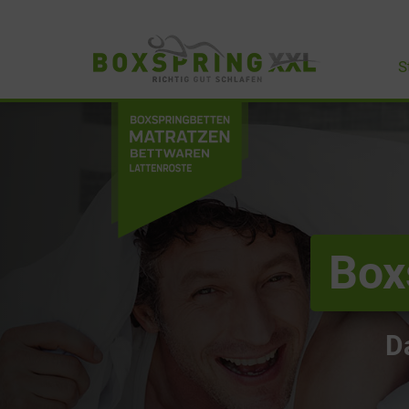
S
Box
D