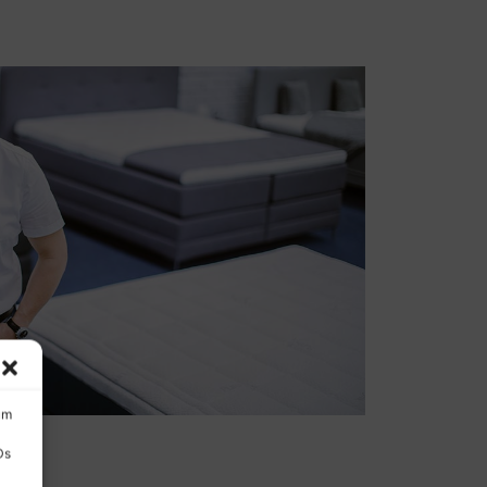
um
Ds