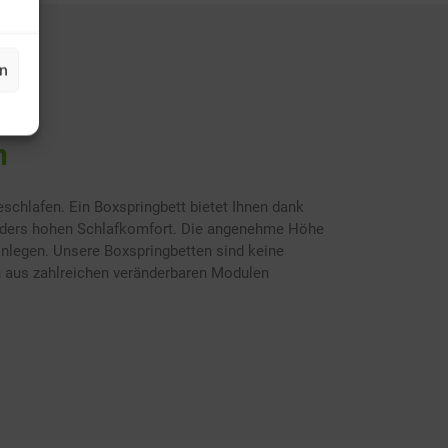
en
n
schlafen. Ein Boxspringbett bietet Ihnen dank
nders hohen Schlafkomfort. Die angenehme Höhe
inlegen. Unsere Boxspringbetten sind keine
h aus zahlreichen veränderbaren Modulen