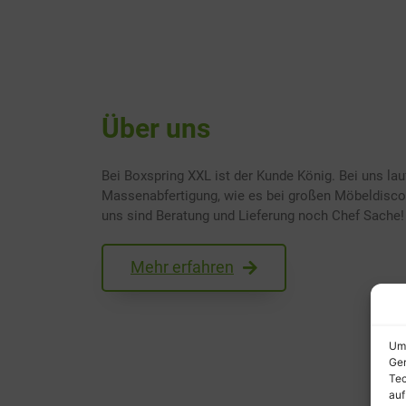
Über uns
Bei Boxspring XXL ist der Kunde König. Bei uns lau
Massenabfertigung, wie es bei großen Möbeldiscoun
uns sind Beratung und Lieferung noch Chef Sache!
Mehr erfahren
Um 
Ger
Tec
auf