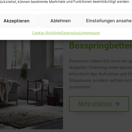
ückziehst, können bestimmte Merkmale und Funktionen beeinträchtigt werden.
Akzeptieren
Ablehnen
Einstellungen anseh
Cookie-Richtlinie
Datenschutz
Impressum
Boxspringbette
Bequemer haben Sie noch nie ge
doppelter Federung einen beso
erleichtert das Aufstehen und H
Stapelware, sondern setzen sic
zusammen.
Mehr erfahren