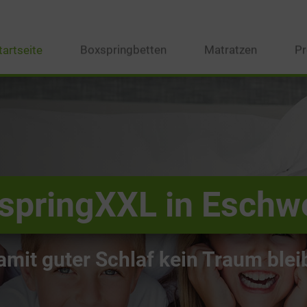
tartseite
Boxspringbetten
Matratzen
Pr
springXXL in Eschwe
amit guter Schlaf kein Traum bleib