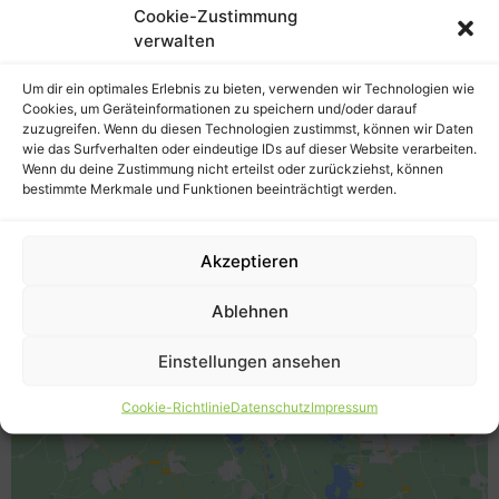
Kundenparkplätzen und einem barrierefreien Eingang
.
Cookie-Zustimmung
verwalten
Anfahrt ca. 37 Minuten.
Boxspring & Matratzen XXL
Um dir ein optimales Erlebnis zu bieten, verwenden wir Technologien wie
Cookies, um Geräteinformationen zu speichern und/oder darauf
Stolberger Str. 105
zuzugreifen. Wenn du diesen Technologien zustimmst, können wir Daten
52249 Eschweiler
wie das Surfverhalten oder eindeutige IDs auf dieser Website verarbeiten.
Wenn du deine Zustimmung nicht erteilst oder zurückziehst, können
bestimmte Merkmale und Funktionen beeinträchtigt werden.
Akzeptieren
Ablehnen
Klicke hier, um Marketing-Cookies zu
Einstellungen ansehen
akzeptieren und diesen Inhalt zu
aktivieren
Cookie-Richtlinie
Datenschutz
Impressum