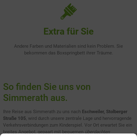
Extra für Sie
Andere Farben und Materialien sind kein Problem. Sie
bekommen das Boxspringbett ihrer Träume.
So finden Sie uns von
Simmerath aus.
Ihre Reise aus Simmerath zu uns nach
Eschweiler, Stolberger
Straße 105
, wird durch unsere zentrale Lage und hervorragende
Verkehrsverbindungen zum Kinderspiel. Vor Ort erwartet Sie ein
breites Angebot, gepaart mit bequemen
überdachten